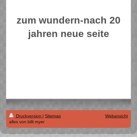
zum wundern-nach 20
jahren neue seite
dies ist eine reine kontaktseite um mich zu finden.
weitere infos persönlich.
seit der neuen datenschutzverordnung warte ich
erst mal ab wie sich das web weiterentwickelt.
alle bilder von mir- ich erhebe keine daten und ich
will auch nichts wissen......
Druckversion
|
Sitemap
Webansicht
alles von billi myer